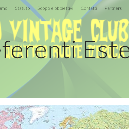
iamo
Statuto
Scopo e obbiettivi
Contatti
Partners
ip to main content
Skip to navigat
ferenti Est