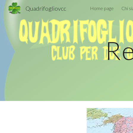
Quadrifogliovcc
Home page
Chi s
Sk
Re