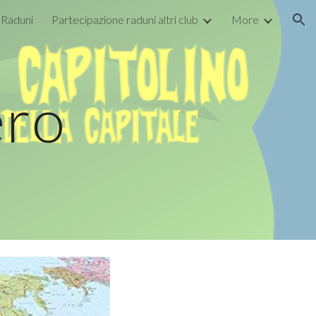
Raduni
Partecipazione raduni altri club
More
ion
ero