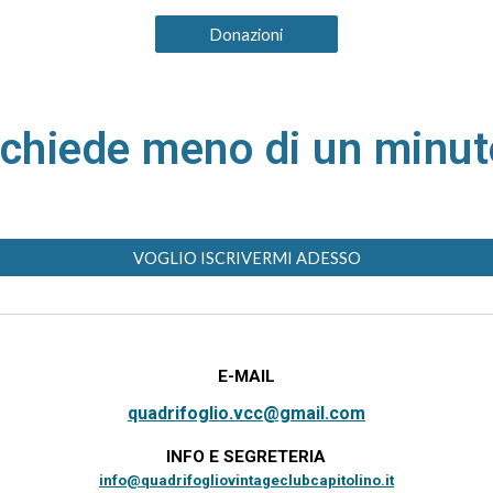
Donazioni
richiede meno di un minut
VOGLIO ISCRIVERMI ADESSO
E-MAIL
quadrifoglio.vcc@gmail.com
INFO E SEGRETERIA
info@quadrifogliovintageclubcapitolino.it