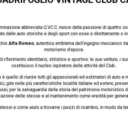
minazione abbreviata Q.V.C.C. nasce dalla passione di quattro soc
te dalle auto storiche e degli sport con esse e direttamente o i
rchio
Alfa Romeo
, autentico emblema dell’ingegno meccanico ital
motorismo d’epoca.
iferimento identitario, stilistico e sportivo: le sue vetture, i suo
costituisco il nucleo ispiratore delle attività del Club..
quello di riunire tutti gli appassionati ed estimatori di auto e mo
mici, gite nelle più caratteristiche località italiane ed estere, pr
sei, per la salvaguardia della storia del patrimonio motoristico d
zzazione delle stesse e al mantenimento come eredità per generaz
tessi e come aiuto a trovarne i pezzi di ricambio, in modo da tenern