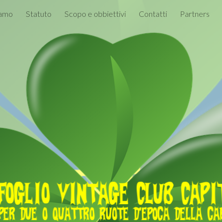
iamo
Statuto
Scopo e obbiettivi
Contatti
Partners
ip to main content
Skip to navigat