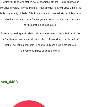
realtà più rappresentative della passione alfista. Un traguardo che
certifica il valore, la credibilità e l’impegno del nostro gruppo all’interno
della community globale. Alfa Romeo seleziona e valorizza club ufficiali
in tutto il mondo, uniti da un’unica grande forza: la passione autentica
per il marchio e la sua storia .
Essere parte di questo elenco significa essere protagonisti, custodire
un’eredità unica e vivere da vicino l’eccellenza di uno dei brand più
iconici dell’automobilismo. Il nostro Club non è solo presente: è
attivamente parte di questa storia.
oca_448 )