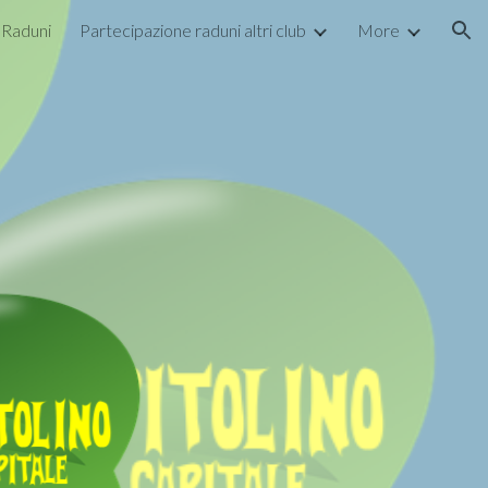
Raduni
Partecipazione raduni altri club
More
ion