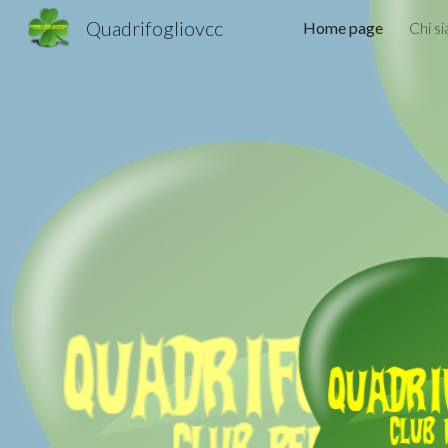
Quadrifogliovcc
Home page
Chi s
Sk